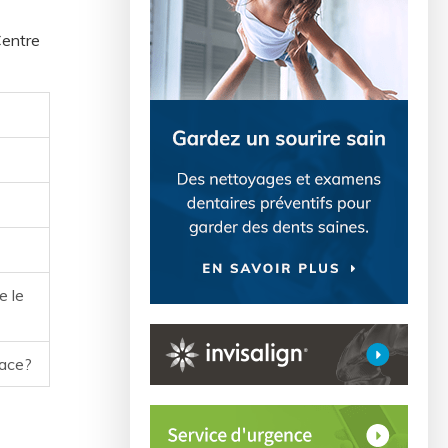
entre
e le
lace?